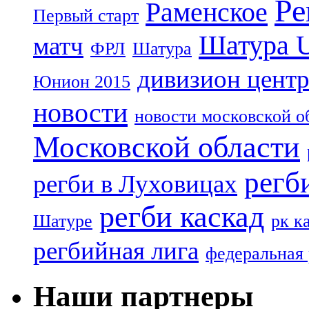
Ре
Раменское
Первый старт
Шатура 
матч
ФРЛ
Шатура
дивизион цент
Юнион 2015
новости
новости московской о
Московской области
регб
регби в Луховицах
регби каскад
Шатуре
рк к
регбийная лига
федеральная 
Наши партнеры