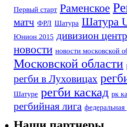
Ре
Раменское
Первый старт
Шатура 
матч
ФРЛ
Шатура
дивизион цент
Юнион 2015
новости
новости московской о
Московской области
регб
регби в Луховицах
регби каскад
Шатуре
рк к
регбийная лига
федеральная 
Наши партнеры