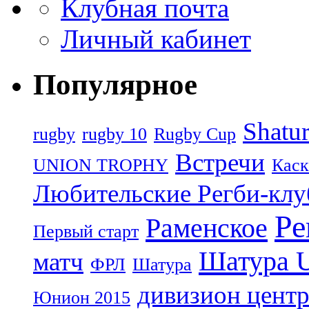
Клубная почта
Личный кабинет
Популярное
Shatu
rugby
rugby 10
Rugby Cup
Встречи
UNION TROPHY
Каск
Любительские Регби-кл
Ре
Раменское
Первый старт
Шатура 
матч
ФРЛ
Шатура
дивизион цент
Юнион 2015