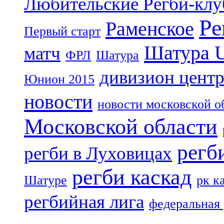
Любительские Регби-кл
Ре
Раменское
Первый старт
Шатура 
матч
ФРЛ
Шатура
дивизион цент
Юнион 2015
новости
новости московской о
Московской области
регб
регби в Луховицах
регби каскад
Шатуре
рк к
регбийная лига
федеральная 